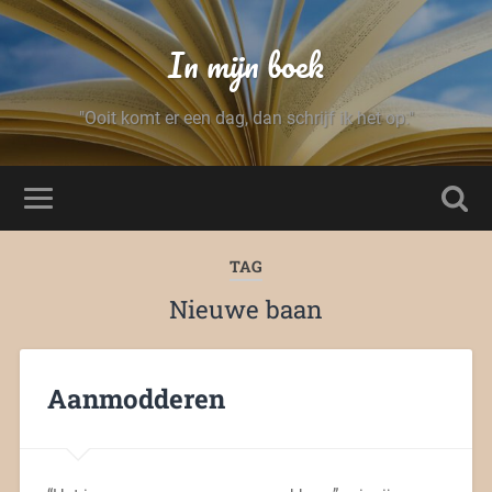
In mijn boek
"Ooit komt er een dag, dan schrijf ik het op."
TAG
Nieuwe baan
Aanmodderen