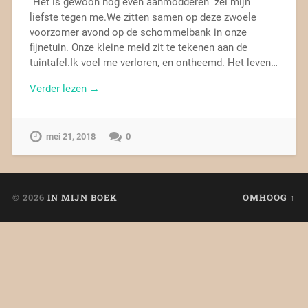
“Het is gewoon nog even aanmodderen” zei mijn
liefste tegen me.We zitten samen op deze zwoele
voorzomer avond op de schommelbank in onze
fijnetuin. Onze kleine meid zit te tekenen aan de
tuintafel.Ik voel me verloren, en ontheemd. Het leven…
Verder lezen →
mei 21, 2018
0
© 2026
IN MIJN BOEK
OMHOOG ↑