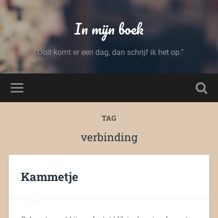
In mijn boek
"Ooit komt er een dag, dan schrijf ik het op."
TAG
verbinding
Kammetje